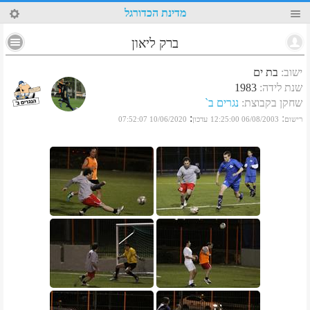
18
מדינת הכדורגל
ברק ליאון
ישוב
:
בת ים
שנת לידה
:
1983
שחקן בקבוצת
:
נגרים ב`
:
:
רישום
06/08/2003 12:25:00
עדכון
10/06/2020 07:52:07