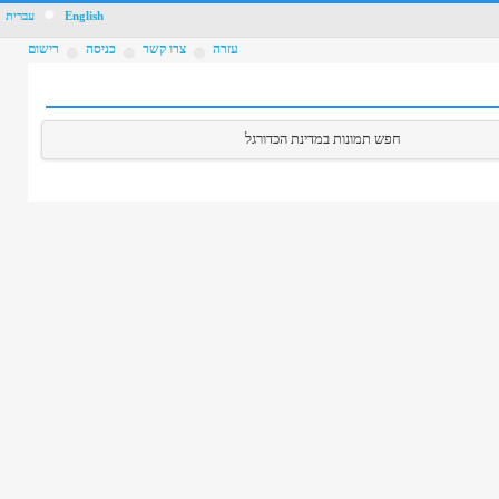
11
English
עברית
4
עזרה
צרו קשר
כניסה
רישום
חפש תמונות במדינת הכדורגל