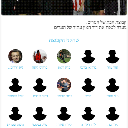
קבוצת הבת של הנגרים.
נועדה לטפח את דור האין עתיד של הנגרים
שחקני הקבוצה
אור עוזר
ברק או ברנס
ברק ליאון
ברקוס ליאון
גיא "רוחב ..
גילי נוסרי
דביר
דרור בורנש..
דרור בורנש..
יואל רפפורט
לירון בן ..
לירן דאיזדה
לירן דאיזדה
מייק בניסטי
משה שטרית