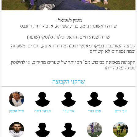
מימין לשמאל -
שורה ראשונה: נוימן, כנרי, שפירא, א. בן-דרור, רוזנבס
שורה שניה: חיים, הראל, סלנר, גלנסקי (שוער)
קבוצה המורכבת בעיקר מאנשי תוכנה מיחידת אופק, חברים, משפחה
וכמה נספחים לא קשורים.
הקבוצה מאמינה בכיבוש מס` רב יותר של שערים מהיריב, או לחילופין,
ספיגה נמוכה יותר.
שחקני הקבוצה
אבי חיים
אדם כנרי
אור עוזר
אורעד רוקח
אייל הופמן