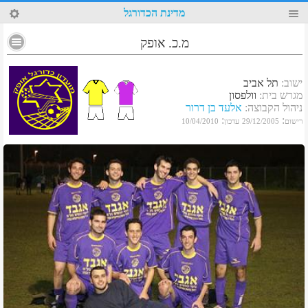
62
מדינת הכדורגל
מ.כ. אופק
ישוב
:
תל אביב
מגרש בית
:
וולפסון
ניהול הקבוצה
:
אלעד בן דרור
:
:
רישום
29/12/2005
עדכון
10/04/2010