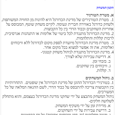
תקנון המשחק
א. מטרת הטורניר
1. מטרת הטורנירים של מדינת הכדורגל היא להינות מן החוויה המשותפת,
ולשחק כדורגל באווירה חברית ונעימה. לקיים משחק שוטף, המבוסס על
אחריות השחקנים וכבוד הדדי בין כל הקבוצות.
2. מדינת הכדורגל מתנגדת לכל ביטוי של אלימות או התנהגות אגרסיבית,
לרבות קללות והתלהמות.
3. מטרת מדינת הכדורגל מיועדת לספק מקום לכדורגל ללא וויכוחים
ואלימות, את זה אפשר למצוא בכל מקום אחר.
4. מדינת הכדורגל מתנגדת לניהול משחק קטנוני-
א. דרישת עבירות שלא לצורך.
ב. בזבוזי זמן.
ג. וויכוחים בין שחקנים.
ד. קללות.
ב. ניהול המשחקים
1. בטורנירי הכדורגל ההוגן של מדינת הכדורגל אין שופטים. התחרותיות
בין הקבוצות צריכה להתבסס על כבוד הדדי, לשם ההנאה המלאה של כל
המעורבים.
ניהול המשחק מתבצע על ידי שחקני מדינת הכדורגל בעצמם, והוא מתחלק
לשלושה חלקים-
א. מדידת זמן על ידי משקיף המשחק.
ב. דרישת עבירות על ידי השחקנים.
ג. יישוב מחלוקות [יד, חוץ וויכוחים אחרים] על ידי הקפטנים.