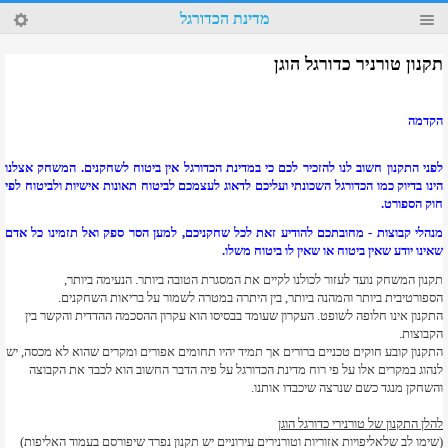
11
מדינת הכדורגל
4
תקנון טורניר כדורגל הוגן
הקדמה
לפני התקנון חשוב לנו להזכיר לכם כי במדינת הכדורגל אין ביטוח לשחקנים.
המשחק אצלנו
הינו בדיוק כמו
הכדורגל השכונתי ועליכם לדאוג לעצמכם לביטוח תאונות אישי
ות ולבי
טוח לפי
חוק הספורט.
מנהלי קבוצות - מחובתכם להודיע
זאת לכל שחקניכם, למען הסר ספ
ק ו
אל תזמינו כל אדם
שאינו יודע שאין ביטוח או שאין לו ביטוח משלו.
תקנון המשחק נועד לעזור לכולנו לקיים את המסגרת הטובה ביותר. הנעימה ביותר,
הספורטיבית ביותר והמהנה ביותר, בין היתרה במטרה לשמור על בריאות השחקנים.
התקנון אינו חלופה לשופט. העקרון שעומד בבסיסו הוא עקרון ההסכמה ההדדית והקשר בין
הקבוצות.
התקנון קובע חוקים טכניים ברורים אך תמיד יהיו תחומים אפורים ומקרים שהוא לא מכסה, יש
לנהוג במקרים אלו על פי רוח מדינת הכדורגל על פיה הדבר החשוב הוא לכבד את הקבוצה
והשחקן מנגד כשם שנרצה שיכבדו אותנו.
להלן התקנון של טורנירי כדורגל הוגן
(שימו לב שלאליפויות אזוריות וטורנירים עירוניים יש תקנון נפרד שיפורסם בעמוד האליפות)