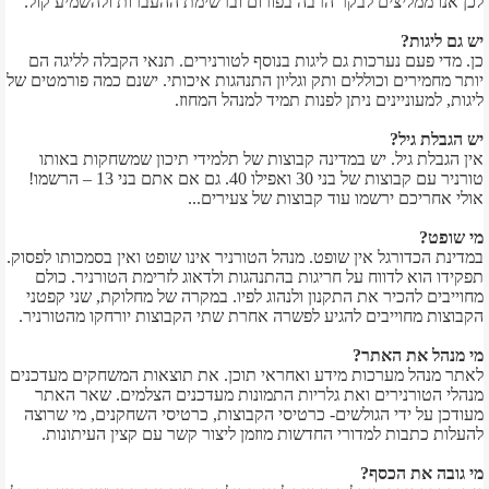
לכן אנו ממליצים לבקר הרבה בפורום וברשימת ההעברות ולהשמיע קול.
יש גם ליגות?
כן. מדי פעם נערכות גם ליגות בנוסף לטורנירים. תנאי הקבלה לליגה הם
יותר מחמירים וכוללים ותק וגליון התנהגות איכותי. ישנם כמה פורמטים של
ליגות, למעוניינים ניתן לפנות תמיד למנהל המחוז.
יש הגבלת גיל?
אין הגבלת גיל. יש במדינה קבוצות של תלמידי תיכון שמשחקות באותו
טורניר עם קבוצות של בני 30 ואפילו 40. גם אם אתם בני 13 – הרשמו!
אולי אחריכם ירשמו עוד קבוצות של צעירים...
מי שופט?
במדינת הכדורגל אין שופט. מנהל הטורניר אינו שופט ואין בסמכותו לפסוק.
תפקידו הוא לדווח על חריגות בהתנהגות ולדאוג לזרימת הטורניר. כולם
מחוייבים להכיר את התקנון ולנהוג לפיו. במקרה של מחלוקת, שני קפטני
הקבוצות מחוייבים להגיע לפשרה אחרת שתי הקבוצות יורחקו מהטורניר.
מי מנהל את האתר?
לאתר מנהל מערכות מידע ואחראי תוכן. את תוצאות המשחקים מעדכנים
מנהלי הטורנירים ואת גלריות התמונות מעדכנים הצלמים. שאר האתר
מעודכן על ידי הגולשים- כרטיסי הקבוצות, כרטיסי השחקנים, מי שרוצה
להעלות כתבות למדורי החדשות מוזמן ליצור קשר עם קצין העיתונות.
מי גובה את הכסף?