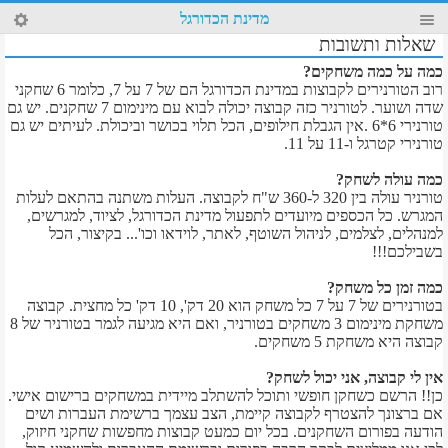
36
מדינת הכדורגל
4
שאלות ותשובות
כמה על כמה משחקים?
רוב הטורנירים לקבוצות במדינת הכדורגל הם של 7 על 7, כלומר 6 שחקני
שדה ושוער. לטורניר כזה קבוצה יכולה לבוא עם מינימום 7 שחקנים. יש גם
טורנירי 6*6 .אין הגבלת חילופים, הכל תלוי בכושר וביכולת. לעיתים יש גם
טורנירי קטרגל ו-11 על 11.
כמה עולה לשחק?
טורניר עולה בין 320 ל-360 ש"ח לקבוצה. העלות משתנה בהתאם לעלות
המגרש. כל הכספים מיועדים לתפעול מדינת הכדורגל, לציוד, למגרשים,
למנהלים, לצלמים, לניהול השוטף, לאתר, לוידאו וכו'... בקיצור, הכל
בשבילכם!!!
כמה זמן כל משחק?
בטורנירים של 7 על 7 כל משחק הוא 20 דק', 10 דק' כל מחצית. קבוצה
משחקת מינימום 3 משחקים בטורניר, ואם היא מגיעה לגמר בטורניר של 8
קבוצה היא משחקת 5 משחקים.
אין לי קבוצה, אני יכול לשחק?
כן!! הרשם כשחקן חופשי ותוכל להשתלב מיידית במשחקים ברישום אישי.
אם ברצונך להצטרף לקבוצה קיימת, הצב עצמך ברשימת העברות ושים
הודעה בפורום השחקנים. בכל יום כמעט קבוצות מחפשות שחקני חיזוק,