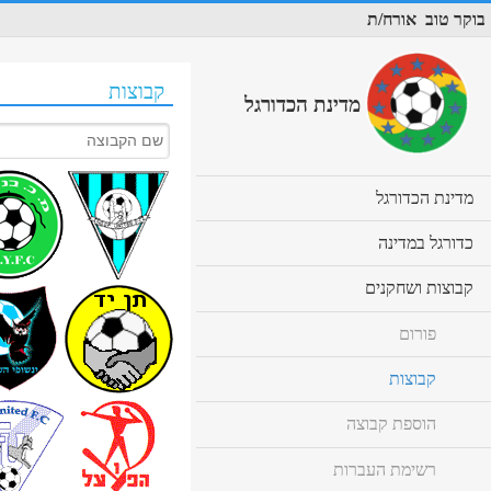
בוקר טוב
אורח/ת
קבוצות
מדינת הכדורגל
cl
מדינת הכדורגל
to
ex
cl
כדורגל במדינה
co
to
ex
cl
קבוצות ושחקנים
co
to
ex
פורום
co
קבוצות
הוספת קבוצה
רשימת העברות