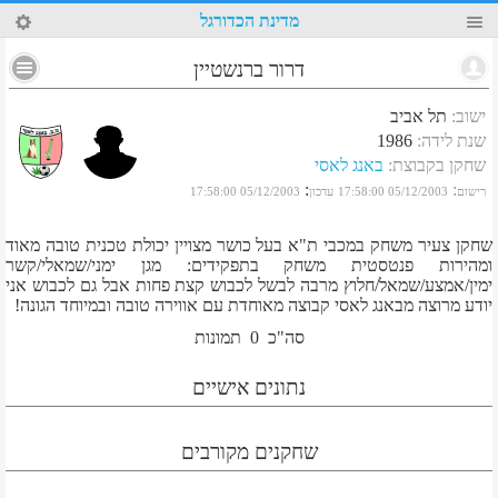
37
מדינת הכדורגל
דרור ברנשטיין
ישוב
:
תל אביב
שנת לידה
:
1986
שחקן בקבוצת
:
באנג לאסי
:
:
רישום
05/12/2003 17:58:00
עדכון
05/12/2003 17:58:00
שחקן צעיר משחק במכבי ת"א בעל כושר מצויין יכולת טכנית טובה מאוד
ומהירות פנטסטית משחק בתפקידים: מגן ימני/שמאלי/קשר
ימין/אמצע/שמאל/חלוץ מרבה לבשל לכבוש קצת פחות אבל גם לכבוש אני
יודע מרוצה מבאנג לאסי קבוצה מאוחדת עם אווירה טובה ובמיוחד הגונה!
סה"כ
0
תמונות
נתונים אישיים
שחקנים מקורבים