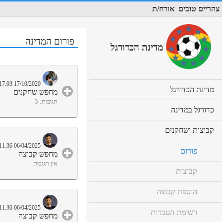
צהריים טובים
אורח/ת
פורום המדינה
מדינת הכדורגל
17/10/2020 17:03
cl
מדינת הכדורגל
מחפש שחקנים
to
click
תגובות: 3
ex
cl
כדורגל במדינה
to
co
to
expand
ex
contents
cl
קבוצות ושחקנים
co
to
06/04/2025 11:36
ex
פורום
מחפש קבוצה
co
click
אין תגובות
קבוצות
to
expand
contents
הוספת קבוצה
06/04/2025 11:36
רשימת העברות
מחפש קבוצה