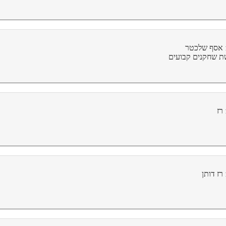
אסף שלכטר
 שחקנים קבועים
רז
רז דותן