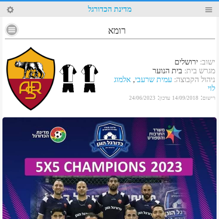
34
מדינת הכדורגל
רומא
ישוב
:
ירושלים
מגרש בית
:
בית הנוער
ניהול הקבוצה
:
עמית שרעבי
,
אלמוג
לוי
:
:
רישום
14/09/2018
עדכון
24/06/2023