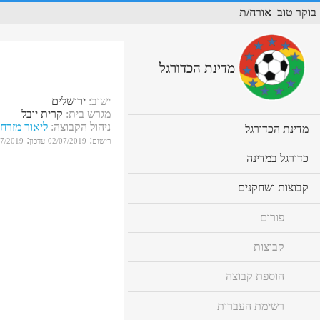
בוקר טוב
אורח/ת
מדינת הכדורגל
ישוב
:
ירושלים
מגרש בית
:
קרית יובל
ניהול הקבוצה
:
ליאור מזרחי
cl
מדינת הכדורגל
:
:
to
רישום
02/07/2019
עדכון
07/2019
ex
cl
כדורגל במדינה
co
to
ex
cl
קבוצות ושחקנים
co
to
ex
פורום
co
קבוצות
הוספת קבוצה
רשימת העברות