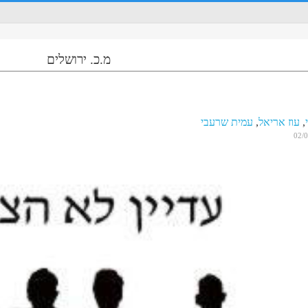
מ.כ. ירושלים
,
עוז אריאל
,
עמית שרעבי
02/