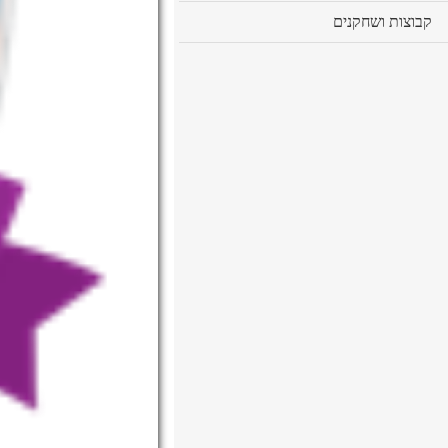
cl
קבוצות ושחקנים
to
ex
co