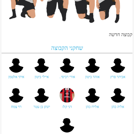
קבוצה חדשה
שחקני הקבוצה
אביתר פרץ
אוהד ביטון
אורי רביסי..
איילי ביטון
איתי אלטמן
אליה כהן
אלירז כהן
דני קלז
יונתן בן עטר
רוי צמח