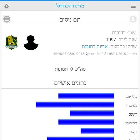
20
מדינת הכדורגל
תם ניסים
ישוב
:
רחובות
שנת לידה
:
1997
שחקן בקבוצת
:
אריות רחובות
:
:
רישום
08/01/2018 10:42:51
עדכון
08/01/2018 10:46:08
סה"כ
0
תמונות
נתונים אישיים
:
שליטה
:
בעיטה
:
ראש
:
מהירות
:
כושר