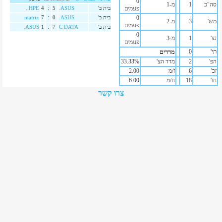
0
סה"כ
1
מ-1
:
פעמים
בית ב'
ASUS.
5
4
HPE..
:
0
בית ב'
ASUS.
0
7
matrix
מש'
3
מ-2
פעמים
:
בית ב'
C DATA
7
1
ASUS.
0
נצ'
1
מ-3
פעמים
תי'
0
מדדים
הפ'
2
מדד הצ'
%
33.33
זכ'
6
ז/מ
2.00
חו'
18
ח/מ
6.00
צרו קשר