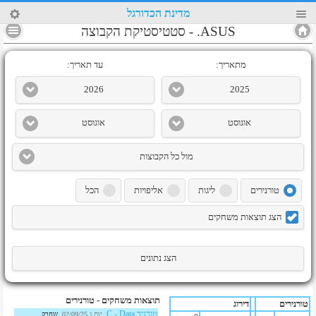
31
מדינת הכדורגל
4
ASUS.
-
סטטיסטיקת הקבוצה
מתאריך:
עד תאריך:
2026
2025
אוגוסט
אוגוסט
מול כל הקבוצות
טורנירים
ליגות
אליפויות
הכל
הצג תוצאות משחקים
הצג נתונים
תוצאות משחקים - טורנירים
טורנירים
דירוג
טורניר C - Data
יום ג,02/09/25
שחבק