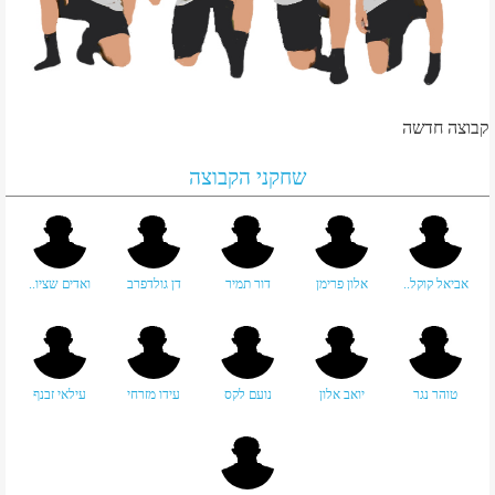
קבוצה חדשה
שחקני הקבוצה
אביאל קוקל..
אלון פרימן
דור תמיר
דן גולדפרב
ואדים שציו..
טוהר נגר
יואב אלון
נועם לקס
עידו מזרחי
עילאי זבנף