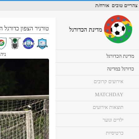
צהריים טובים
אורח/ת
טורניר הצפון כדורגל ה
מדינת הכדורגל
ניהו
cl
מדינת הכדורגל
to
ex
cl
כדורגל במדינה
co
to
ex
אירועים קרובים
co
MATCHDAY
תוצאות אירועים
ילדים ונוער
כרטיסיות