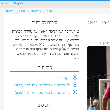
1
English
עברית
4
עזרה
צרו קשר
כניסה
רישום
-
סיכום הטורניר
22:30
19:0
טורניר כדורגל הליכה ראשון על טהרת קבוצות
המחוז הצפוני: קריית שמונה, קריית ביאליק,
כרמיאל, מטה אשר ונהריה. הטורניר שנערך
מהלך
תומר נייר
בשיתוף קרנות הביטוח הלאומי באירוח עיריית
קריית ביאליק היה תענוג צרוף ובסופו קריית
שמונה זוכה במקום הראשון בטורניר הראשון
שלה.
סרטונים
תקצירים
כל המשחקים במלואם - מגרש 2 (דרום)
כל המשחקים במלואם - מגרש 1 (צפון)
דירוג סופי