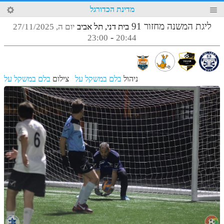
72
מדינת הכדורגל
4
ליגת המשנה מחזור 91
בית דני, תל אביב
יום ה, 27/11/2025
-
23:00
20:44
ניהול
בלם במשקל על
צילום
בלם במשקל על