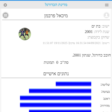
51
מדינת הכדורגל
מיכאל פרבמן
ישוב
:
בת ים
שנת לידה
:
2001
שחקן בקבוצת
:
:
:
רישום
04/09/2021 16:31:54
עדכון
19/11/2025 11:51:07
חובב כדורגל, שנתון 2001.
סה"כ
0
תמונות
נתונים אישיים
:
שליטה
:
בעיטה
:
ראש
:
מהירות