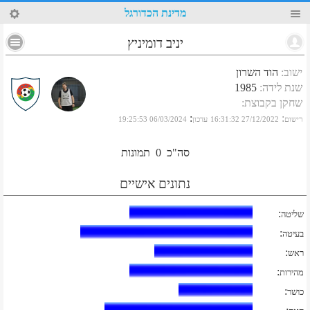
57
מדינת הכדורגל
יניב דומיניץ
ישוב
:
הוד השרון
שנת לידה
:
1985
שחקן בקבוצת
:
:
:
רישום
27/12/2022 16:31:32
עדכון
06/03/2024 19:25:53
סה"כ
0
תמונות
נתונים אישיים
:
שליטה
:
בעיטה
:
ראש
:
מהירות
:
כושר