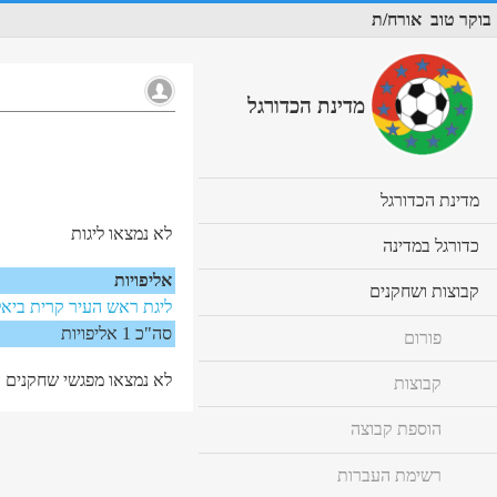
בוקר טוב
אורח/ת
מדינת הכדורגל
cl
מדינת הכדורגל
to
לא נמצאו ליגות
ex
cl
כדורגל במדינה
co
to
אליפויות
ex
cl
קבוצות ושחקנים
co
ליגת ראש העיר קרית ביאליק 2026 כית
to
ex
סה"כ 1 אליפויות
פורום
co
לא נמצאו מפגשי שחקנים
קבוצות
הוספת קבוצה
רשימת העברות