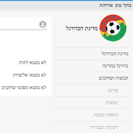
בוקר טוב
אורח/ת
מדינת הכדורגל
cl
מדינת הכדורגל
to
לא נמצאו ליגות
ex
cl
כדורגל במדינה
co
to
לא נמצאו אליפויות
ex
cl
קבוצות ושחקנים
co
to
לא נמצאו מפגשי שחקנים
ex
פורום
co
קבוצות
הוספת קבוצה
רשימת העברות