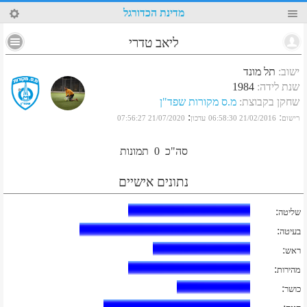
2
מדינת הכדורגל
ליאב טדרי
ישוב
:
תל מונד
שנת לידה
:
1984
שחקן בקבוצת
:
מ.ס מקורות שפד"ן
:
:
רישום
21/02/2016 06:58:30
עדכון
21/07/2020 07:56:27
סה"כ
0
תמונות
נתונים אישיים
:
שליטה
:
בעיטה
:
ראש
:
מהירות
:
כושר