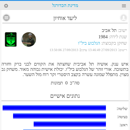
77
מדינת הכדורגל
ליעד אוחיון
ישוב
:
תל אביב
שנת לידה
:
1984
שחקן בקבוצת
:
הגלבוע ביל"ו
:
:
רישום
27/09/2013 13:46:49
עדכון
27/09/2013 13:50:06
איש ענק. אושיה תל אביבית שחצתה את הקווים לבני ברק וחזרה
בתשובה. אורי זוהר של הגלבוע ביל"ו. יכולת אישית גבוהה מאוד. משחק גב
מצוין. מתפלל שמונה עשרה בקצב היסטרי וקר רוח מול השער.
סה"כ
0
תמונות
נתונים אישיים
:
שליטה
:
בעיטה
:
ראש