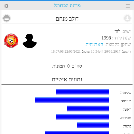
19
מדינת הכדורגל
דולב מנחם
ישוב
:
לוד
שנת לידה
:
1998
שחקן בקבוצת
:
האדמונית
:
:
רישום
26/06/2017 10:34:44
עדכון
22/03/2021 18:07:08
סה"כ
0
תמונות
נתונים אישיים
:
שליטה
:
בעיטה
:
ראש
:
מהירות
:
כושר