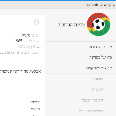
בוקר טוב
אורח/ת
מדינת הכדורגל
ישוב
:
נתניה
שנת לידה
:
1985
שחקן בקבוצת
:
cl
מדינת הכדורגל
to
:
רישום
15/10/2014 20:55:31
עדכו
ex
cl
כדורגל במדינה
co
to
ex
cl
קבוצות ושחקנים
co
אטלטי, מהיר ראיית משחק
to
ex
פורום
co
קבוצות
הוספת קבוצה
:
שליטה
:
בעיטה
רשימת העברות