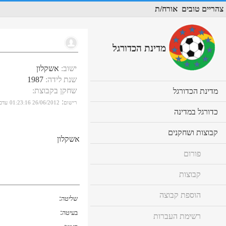
צהריים טובים
אורח/ת
מדינת הכדורגל
ישוב
:
אשקלון
שנת לידה
:
1987
שחקן בקבוצת
:
cl
מדינת הכדורגל
to
:
רישום
26/06/2012 01:23:16
עדכו
ex
cl
כדורגל במדינה
co
to
ex
cl
קבוצות ושחקנים
co
אשקלון
to
ex
פורום
co
קבוצות
הוספת קבוצה
:
שליטה
:
בעיטה
רשימת העברות