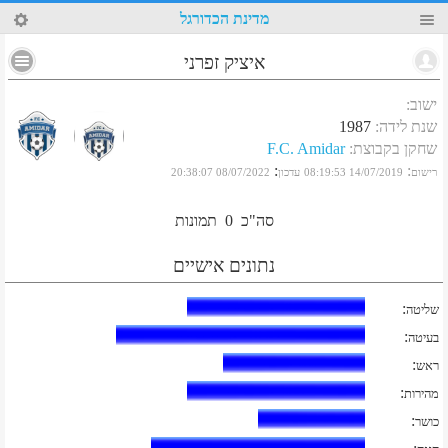
34
מדינת הכדורגל
איציק זפרני
ישוב
:
שנת לידה
:
1987
שחקן בקבוצת
:
F.C. Amidar
:
:
רישום
14/07/2019 08:19:53
עדכון
08/07/2022 20:38:07
סה"כ
0
תמונות
נתונים אישיים
:
שליטה
:
בעיטה
:
ראש
:
מהירות
:
כושר