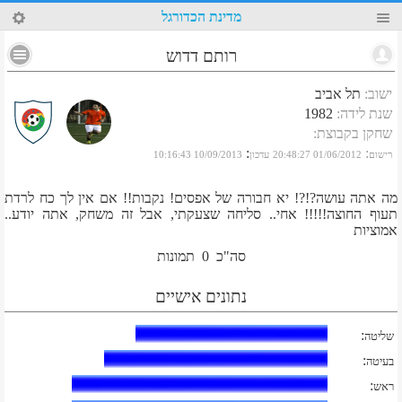
40
מדינת הכדורגל
רותם דדוש
ישוב
:
תל אביב
שנת לידה
:
1982
שחקן בקבוצת
:
:
:
רישום
01/06/2012 20:48:27
עדכון
10/09/2013 10:16:43
מה אתה עושה?!?! יא חבורה של אפסים! נקבות!! אם אין לך כח לרדת
תעוף החוצה!!!!! אחי.. סליחה שצעקתי, אבל זה משחק, אתה יודע..
אמוציות
סה"כ
0
תמונות
נתונים אישיים
:
שליטה
:
בעיטה
:
ראש