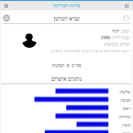
53
מדינת הכדורגל
שגיא וינגרטן
ישוב
:
יהוד
שנת לידה
:
1996
שחקן בקבוצת
:
:
:
רישום
18/11/2020 13:36:33
עדכון
18/11/2020 13:38:31
סה"כ
0
תמונות
נתונים אישיים
:
שליטה
:
בעיטה
:
ראש
:
מהירות
:
כושר