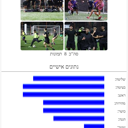
סה"כ
8
תמונות
נתונים אישיים
:
שליטה
:
בעיטה
:
ראש
:
מהירות
:
כושר
:
הגנה
:
שוער