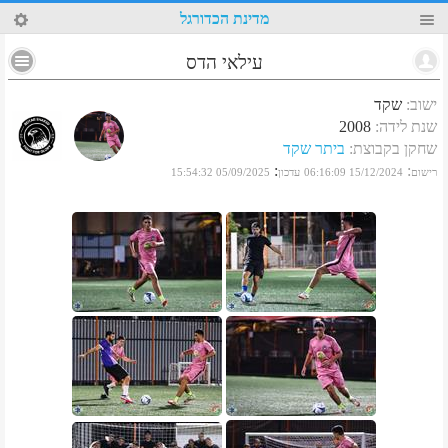
13
מדינת הכדורגל
עילאי הדס
ישוב
:
שקד
שנת לידה
:
2008
שחקן בקבוצת
:
ביתר שקד
:
:
רישום
15/12/2024 06:16:09
עדכון
05/09/2025 15:54:32