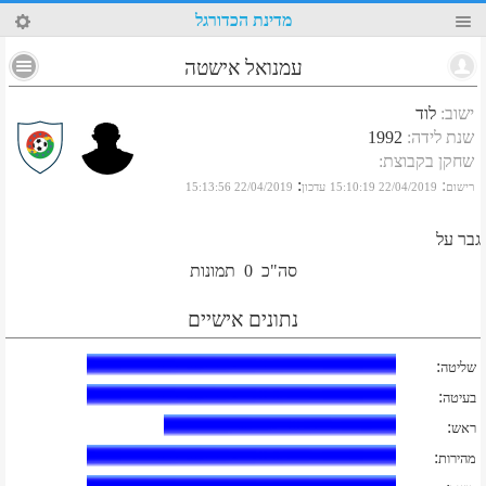
94
מדינת הכדורגל
עמנואל אישטה
ישוב
:
לוד
שנת לידה
:
1992
שחקן בקבוצת
:
:
:
רישום
22/04/2019 15:10:19
עדכון
22/04/2019 15:13:56
גבר על
סה"כ
0
תמונות
נתונים אישיים
:
שליטה
:
בעיטה
:
ראש
:
מהירות