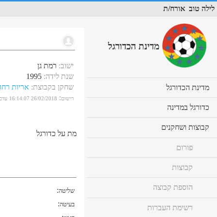
לילה טוב
אורח/ת
מדינת הכדורגל
ישוב
:
רמת גן
שנת לידה
:
1995
שחקן בקבוצת
:
אריות רחו
cl
מדינת הכדורגל
to
:
רישום
26/02/2018 16:14:07
עדכו
ex
cl
כדורגל במדינה
co
to
ex
cl
קבוצות ושחקנים
co
מת על כדורגל
to
ex
פורום
co
קבוצות
הוספת קבוצה
:
שליטה
:
בעיטה
רשימת העברות