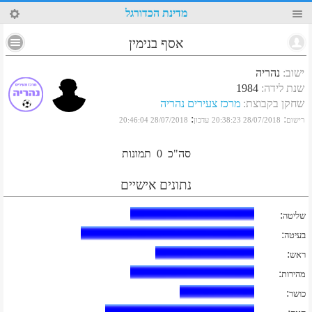
21
מדינת הכדורגל
אסף בנימין
ישוב
:
נהריה
שנת לידה
:
1984
שחקן בקבוצת
:
מרכז צעירים נהריה
:
:
רישום
28/07/2018 20:38:23
עדכון
28/07/2018 20:46:04
סה"כ
0
תמונות
נתונים אישיים
:
שליטה
:
בעיטה
:
ראש
:
מהירות
:
כושר