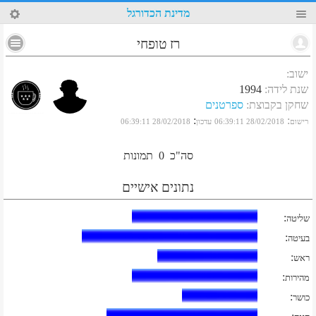
77
מדינת הכדורגל
רז טופחי
ישוב
:
שנת לידה
:
1994
שחקן בקבוצת
:
ספרטנים
:
:
רישום
28/02/2018 06:39:11
עדכון
28/02/2018 06:39:11
סה"כ
0
תמונות
נתונים אישיים
:
שליטה
:
בעיטה
:
ראש
:
מהירות
:
כושר