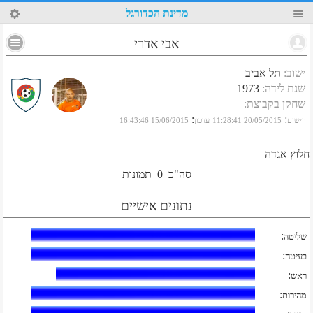
7
מדינת הכדורגל
אבי אדרי
ישוב
:
תל אביב
שנת לידה
:
1973
שחקן בקבוצת
:
:
:
רישום
20/05/2015 11:28:41
עדכון
15/06/2015 16:43:46
חלוץ אגדה
סה"כ
0
תמונות
נתונים אישיים
:
שליטה
:
בעיטה
:
ראש
:
מהירות