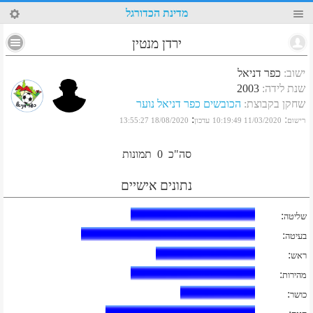
79
מדינת הכדורגל
ירדן מנטין
ישוב
:
כפר דניאל
שנת לידה
:
2003
שחקן בקבוצת
:
הכובשים כפר דניאל נוער
:
:
רישום
11/03/2020 10:19:49
עדכון
18/08/2020 13:55:27
סה"כ
0
תמונות
נתונים אישיים
:
שליטה
:
בעיטה
:
ראש
:
מהירות
:
כושר