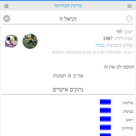
13
מדינת הכדורגל
דניאל ח
ישוב
:
לוד
שנת לידה
:
1987
שחקן בקבוצת
:
בטיח
:
:
רישום
13/07/2011 16:31:07
עדכון
10/05/2020 10:00:37
תחסכו לנו את זה
סה"כ
0
תמונות
נתונים אישיים
:
שליטה
:
בעיטה
:
ראש
:
מהירות