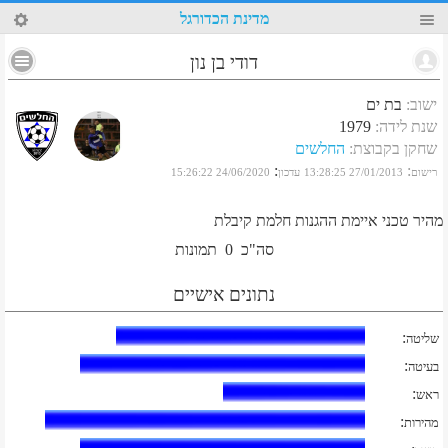
99
מדינת הכדורגל
דודי בן נון
ישוב
:
בת ים
שנת לידה
:
1979
שחקן בקבוצת
:
החלשים
:
:
רישום
27/01/2013 13:28:25
עדכון
24/06/2020 15:26:22
מהיר טכני איימת ההגנות חלמת קיבלת
סה"כ
0
תמונות
נתונים אישיים
:
שליטה
:
בעיטה
:
ראש
:
מהירות