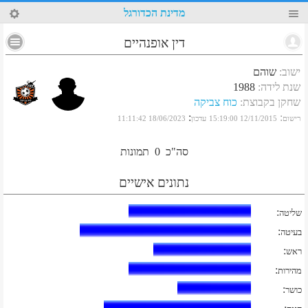
54
מדינת הכדורגל
דין אופנהיים
ישוב
:
שוהם
שנת לידה
:
1988
שחקן בקבוצת
:
כוח צביקה
:
:
רישום
12/11/2015 15:19:00
עדכון
18/06/2023 11:11:42
סה"כ
0
תמונות
נתונים אישיים
:
שליטה
:
בעיטה
:
ראש
:
מהירות
:
כושר