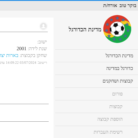
בוקר טוב
אורח/ת
מדינת הכדורגל
ישוב
:
שנת לידה
:
2001
שחקן בקבוצת
:
בארות יצח
cl
מדינת הכדורגל
to
:
רישום
03/07/2024 14:09:22
עדכו
ex
cl
כדורגל במדינה
co
to
ex
cl
קבוצות ושחקנים
co
to
ex
פורום
co
קבוצות
הוספת קבוצה
רשימת העברות