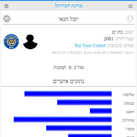
51
מדינת הכדורגל
יובל חגאי
ישוב
:
בת ים
שנת לידה
:
2001
שחקן בקבוצת
:
Bat Yam United
:
:
רישום
27/03/2017 10:05:06
עדכון
17/03/2021 08:15:24
סה"כ
0
תמונות
נתונים אישיים
:
שליטה
:
בעיטה
:
ראש
:
מהירות
:
כושר