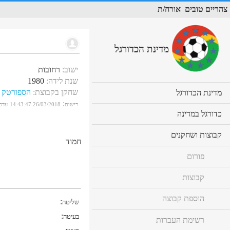
צהריים טובים
אורח/ת
מדינת הכדורגל
ישוב
:
רחובות
שנת לידה
:
1980
שחקן בקבוצת
:
הספורטק
cl
מדינת הכדורגל
to
:
רישום
26/03/2018 14:43:47
עדכו
ex
cl
כדורגל במדינה
co
to
ex
cl
קבוצות ושחקנים
co
חמוד
to
ex
פורום
co
קבוצות
הוספת קבוצה
:
שליטה
:
בעיטה
רשימת העברות