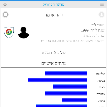
56
מדינת הכדורגל
זוהר אדמה
ישוב
:
לוד
שנת לידה
:
1999
שחקן בקבוצת
:
:
:
רישום
16/05/2018 16:59:59
עדכון
16/05/2018 17:10:16
סה"כ
0
תמונות
נתונים אישיים
:
שליטה
:
בעיטה
:
ראש
:
מהירות
:
כושר