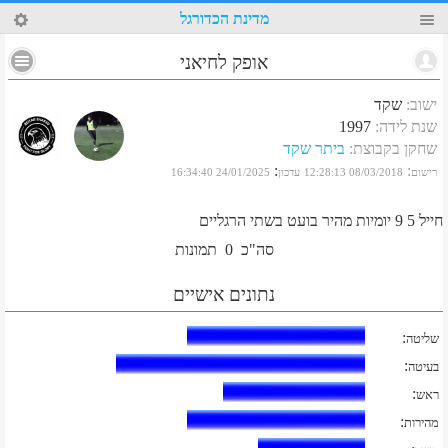
54
מדינת הכדורגל
אופק לחיאני
ישוב
:
שקד
שנת לידה
:
1997
שחקן בקבוצת
:
ביתר שקד
:
:
רישום
08/03/2018 12:28:13
עדכון
24/01/2025 16:34:40
חייל 5 9 יומיות מהיר בועט בשתי הרגליים
סה"כ
0
תמונות
נתונים אישיים
:
שליטה
:
בעיטה
:
ראש
:
מהירות