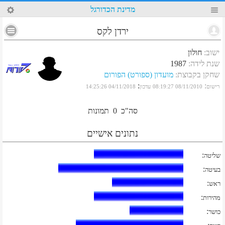
9
מדינת הכדורגל
ירדן לקס
ישוב
:
חולון
שנת לידה
:
1987
שחקן בקבוצת
:
מועדון (ספורט) הפורום
:
:
רישום
08/11/2010 08:19:27
עדכון
04/11/2018 14:25:26
סה"כ
0
תמונות
נתונים אישיים
:
שליטה
:
בעיטה
:
ראש
:
מהירות
:
כושר