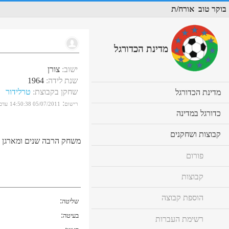
בוקר טוב
אורח/ת
מדינת הכדורגל
ישוב
:
צורן
שנת לידה
:
1964
שחקן בקבוצת
:
טרלידור
cl
מדינת הכדורגל
to
:
רישום
05/07/2011 14:50:38
עדכו
ex
cl
כדורגל במדינה
co
to
ex
cl
קבוצות ושחקנים
co
משחק הרבה שנים ומארגן ט
to
ex
פורום
co
קבוצות
הוספת קבוצה
:
שליטה
:
בעיטה
רשימת העברות