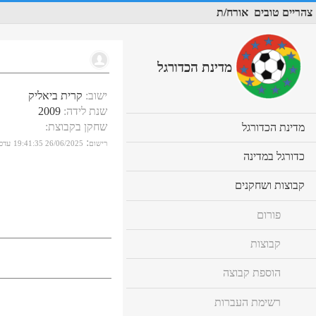
צהריים טובים
אורח/ת
מדינת הכדורגל
ישוב
:
קרית ביאליק
שנת לידה
:
2009
שחקן בקבוצת
:
cl
מדינת הכדורגל
to
:
רישום
26/06/2025 19:41:35
עדכו
ex
cl
כדורגל במדינה
co
to
ex
cl
קבוצות ושחקנים
co
to
ex
פורום
co
קבוצות
הוספת קבוצה
רשימת העברות