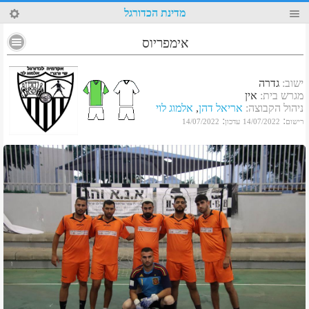
82
מדינת הכדורגל
אימפריוס
ישוב
:
גדרה
מגרש בית
:
אין
ניהול הקבוצה
:
אריאל דהן
,
אלמוג לוי
:
:
רישום
14/07/2022
עדכון
14/07/2022