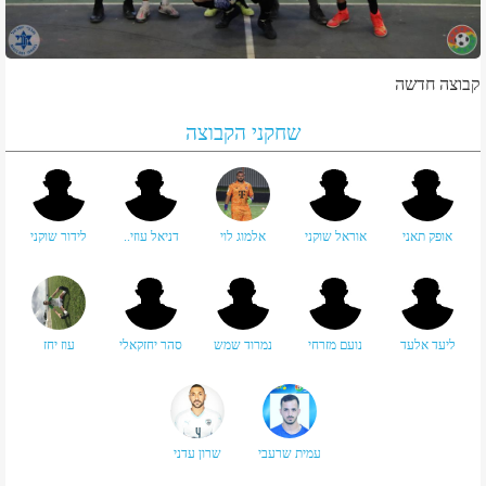
קבוצה חדשה
שחקני הקבוצה
אופק תאני
אוראל שוקני
אלמוג לוי
דניאל עוזי..
לידור שוקני
ליעד אלעד
נועם מזרחי
נמרוד שמש
סהר יחזקאלי
עוז יחז
עמית שרעבי
שרון עדני