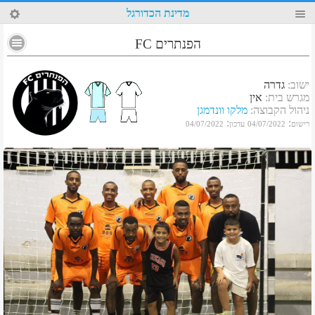
96
מדינת הכדורגל
הפנתרים FC
ישוב
:
גדרה
מגרש בית
:
אין
ניהול הקבוצה
:
מלקו וונדמגן
:
:
רישום
04/07/2022
עדכון
04/07/2022