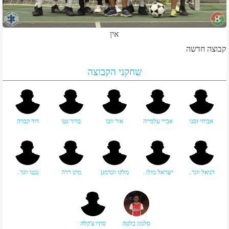
אין
קבוצה חדשה
שחקני הקבוצה
אביחי זסנו
אבייי עלמייה
אור וובו
ברוך גטו
דוד קבדה
דניאל וונד..
ישראל מולו..
מלקו וונדמגן
מתן רדה
נגטו וונד..
סלמון בלטה
סתיו צ'קלה